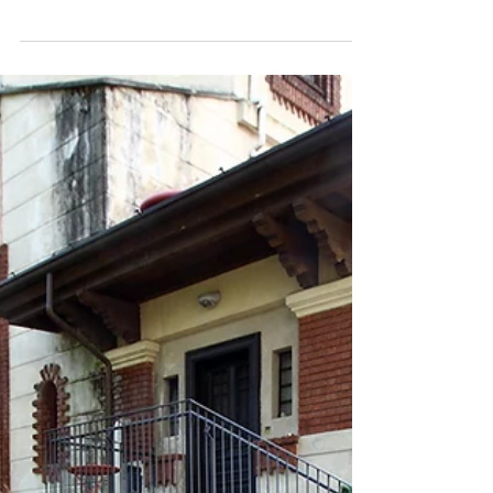
progetto Scuole e Percorsi
guidati
Chi non conosce Piera Nava e Giorgio
Bolognesi alzi la mano! Se i vostri bambini
conoscono la Città Giardino e Petronilla, se
ritornano...