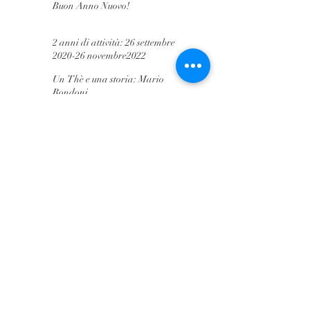
Buon Anno Nuovo!
2 anni di attività: 26 settembre
2020-26 novembre2022
Un Thè e una storia: Mario
Rondoni
Letture per le vacanze
Idee e spunti per Viale Luigi
Buffoli
Diamo strada alle persone
La città in 15 minuti
Il vincolo paesaggistico