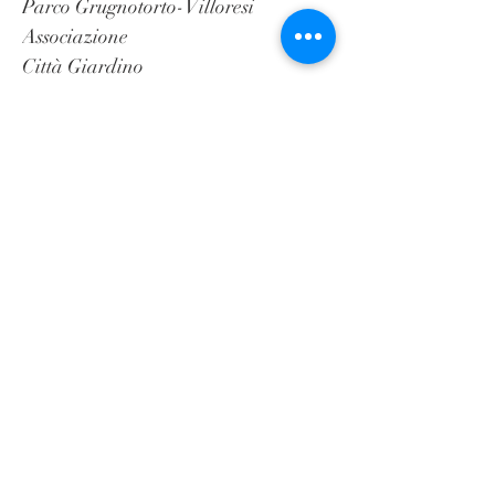
Parco Grugnotorto-Villoresi
Associazione
Città Giardino
tennis
Seveso
Eventi
ARCHIVIO
December 2024
(1)
1 post
November 2022
(2)
2 posts
July 2022
(1)
1 post
May 2022
(2)
2 posts
December 2021
(1)
1 post
November 2021
(6)
6 posts
October 2021
(1)
1 post
July 2021
(1)
1 post
May 2021
(2)
2 posts