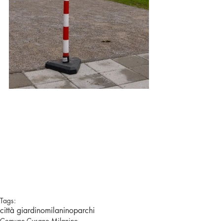
Tags:
città giardino
milanino
parchi
Comune Cusano Milanino