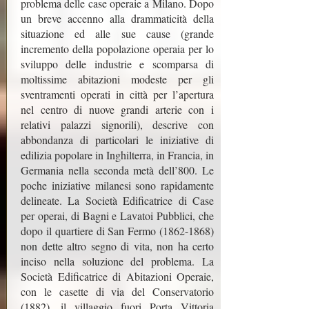
problema delle case operaie a Milano. Dopo
un breve accenno alla drammaticità della
situazione ed alle sue cause (grande
incremento della popolazione operaia per lo
sviluppo delle industrie e scomparsa di
moltissime abitazioni modeste per gli
sventramenti operati in città per l’apertura
nel centro di nuove grandi arterie con i
relativi palazzi signorili), descrive con
abbondanza di particolari le iniziative di
edilizia popolare in Inghilterra, in Francia, in
Germania nella seconda metà dell’800. Le
poche iniziative milanesi sono rapidamente
delineate. La Società Edificatrice di Case
per operai, di Bagni e Lavatoi Pubblici, che
dopo il quartiere di San Fermo
(1862-1868)
non dette altro segno di vita, non ha certo
inciso nella soluzione del problema. La
Società Edificatrice di Abitazioni Operaie,
con le casette di via del Conservatorio
(1882), il villaggio fuori Porta Vittoria