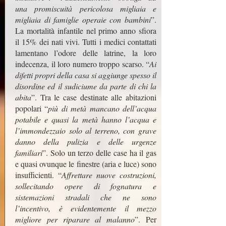
una promiscuità pericolosa migliaia e
migliaia di famiglie operaie con bambini
”.
La mortalità infantile nel primo anno sfiora
il 15% dei nati vivi. Tutti i medici contattati
lamentano l’odore delle latrine, la loro
indecenza, il loro numero troppo scarso. “
Ai
difetti propri della casa si aggiunge spesso il
disordine ed il sudiciume da parte di chi la
abita
”. Tra le case destinate alle abitazioni
popolari “
più di metà mancano dell’acqua
potabile e quasi la metà hanno l’acqua e
l’immondezzaio solo al terreno, con grave
danno della pulizia e delle urgenze
familiari
”. Solo un terzo delle case ha il gas
e quasi ovunque le finestre (aria e luce) sono
insufficienti. “
Affrettare nuove costruzioni,
sollecitando opere di fognatura e
sistemazioni stradali che ne sono
l’incentivo, è evidentemente il mezzo
migliore per riparare al malanno
”. Per