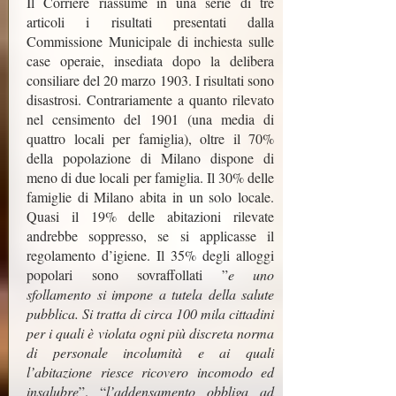
Il Corriere riassume in una serie di tre
articoli i risultati presentati dalla
Commissione Municipale di inchiesta sulle
case operaie, insediata dopo la delibera
consiliare del 20 marzo 1903. I risultati sono
disastrosi. Contrariamente a quanto rilevato
nel censimento del 1901 (una media di
quattro locali per famiglia), oltre il 70%
della popolazione di Milano dispone di
meno di due locali per famiglia. Il 30% delle
famiglie di Milano abita in un solo locale.
Quasi il 19% delle abitazioni rilevate
andrebbe soppresso, se si applicasse il
regolamento d’igiene. Il 35% degli alloggi
popolari sono sovraffollati ”
e uno
sfollamento si impone a tutela della salute
pubblica. Si tratta di circa 100 mila cittadini
per i quali è violata ogni più discreta norma
di personale incolumità e ai quali
l’abitazione riesce ricovero incomodo ed
insalubre
”. “
l’addensamento obbliga ad