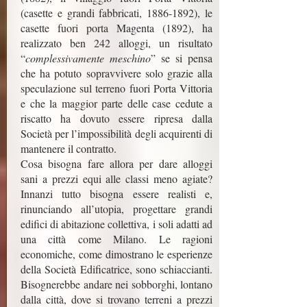
(casette e grandi fabbricati,
1886-1892)
, le
casette fuori porta Magenta (1892), ha
realizzato ben 242 alloggi, un risultato
“
complessivamente meschino
” se si pensa
che ha potuto sopravvivere solo grazie alla
speculazione sul terreno fuori Porta Vittoria
e che la maggior parte delle case cedute a
riscatto ha dovuto essere ripresa dalla
Società per l’impossibilità degli acquirenti di
mantenere il contratto.
Cosa bisogna fare allora per dare alloggi
sani a prezzi equi alle classi meno agiate?
Innanzi tutto bisogna essere realisti e,
rinunciando all’utopia, progettare grandi
edifici di abitazione collettiva, i soli adatti ad
una città come Milano. Le ragioni
economiche, come dimostrano le esperienze
della Società Edificatrice, sono schiaccianti.
Bisognerebbe andare nei sobborghi, lontano
dalla città, dove si trovano terreni a prezzi