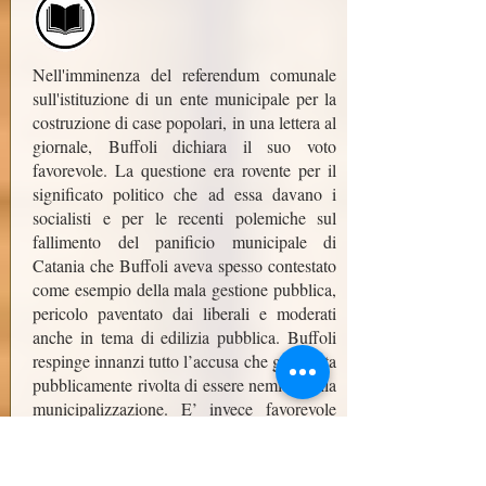
Nell'imminenza del referendum comunale
sull'istituzione di un ente municipale per la
costruzione di case popolari, in una lettera al
giornale, Buffoli dichiara il suo voto
favorevole. La questione era rovente per il
significato politico che ad essa davano i
socialisti e per le recenti polemiche sul
fallimento del panificio municipale di
Catania che Buffoli aveva spesso contestato
come esempio della mala gestione pubblica,
pericolo paventato dai liberali e moderati
anche in tema di edilizia pubblica. Buffoli
respinge innanzi tutto l’accusa che gli è stata
pubblicamente rivolta di essere nemico della
municipalizzazione. E’ invece favorevole
anche se è convinto che il pubblico
amministra meno bene del privato. E’
favorevole perché il bisogno di più case e di