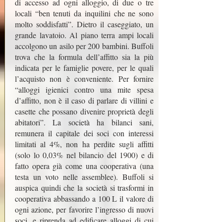
di accesso ad ogni alloggio, di due o tre
locali “ben tenuti da inquilini che ne sono
molto soddisfatti”. Dietro il caseggiato, un
grande lavatoio. Al piano terra ampi locali
accolgono un asilo per 200 bambini. Buffoli
trova che la formula dell’affitto sia la più
indicata per le famiglie povere, per le quali
l’acquisto non è conveniente. Per fornire
“alloggi igienici contro una mite spesa
d’affitto, non è il caso di parlare di villini e
casette che possano divenire proprietà degli
abitatori”. La società ha bilanci sani,
remunera il capitale dei soci con interessi
limitati al 4%, non ha perdite sugli affitti
(solo lo 0,03% nel bilancio del 1900) e di
fatto opera già come una cooperativa (una
testa un voto nelle assemblee). Buffoli si
auspica quindi che la società si trasformi in
cooperativa abbassando a 100 L il valore di
ogni azione, per favorire l’ingresso di nuovi
soci, e riprenda ad edificare alloggi di cui