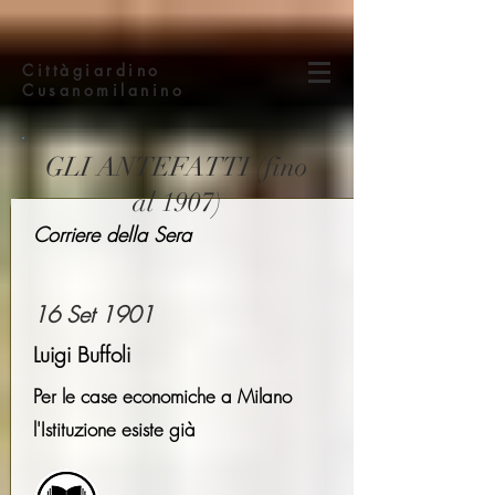
Cittàgiardino
Cusanomilanino
GLI ANTEFATTI (fino
al 1907)
Corriere della Sera
16 Set 1901
Luigi Buffoli
Per le case economiche a Milano
l'Istituzione esiste già