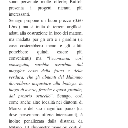
sono pervenute molte offerte; Buffoli
presenta i progetti ritenuti più
interessanti.
Senago propone un buon prezzo (0.60
L/mq) ma si tratta di terreni argillosi,
adatti alla costruzione in loco dei mattoni
ma inadatta per gli orti e i giardini (le
case costerebbero meno e gli affitti
potrebbero quindi essere più
convenienti) ma “
l’economia, così
conseguita, sarebbe assorbita dal
maggior costo della frutta e della
verdura, che gli abitanti del Milanino
dovrebbero acquistare alla bottega, in
luogo di averle, fresche e quasi gratuite,
dal proprio orticello
”. Senago, così
come anche altre località nei dintorni di
Monza e del suo magnifico parco (da
dove pervennero offerte interessanti), è
inoltre penalizzata dalla distanza da
Milano, 14 chilometri: maggiori costi di