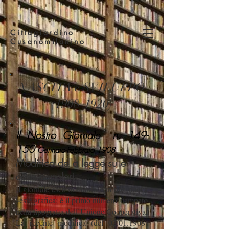
Cittàgiardino
Cusanomilanino
NASCITA e SVILUPPO
(1908-1920)
Il Nostro Giornale n. 149-
150
Gennaio-Febbraio 1
908
Modifica della legge sulle
case popolari
Il giornale esce in ritardo con una nuova
veste grafica: è il primo numero stampato
nella tipografia dell’Unione Cooperativa.
La recente modifica (del
02.01.1908)