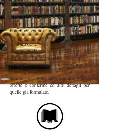
della legge del maggio 1903 sulle case
popolari estende una serie di benefici a
Società o Enti che abbiano lo scopo di
costruire case popolari od economiche.
Potrebbe quindi applicarsi anche al
Milanino. E’ meglio però attendere la
pubblicazione del regolamento, per
definire quale sia lo forma migliore per
affrontare l’impresa. Nel frattempo il
Consiglio ha deciso di procedere in ogni
modo con la scelta e l’acquisto dei
terreni. Si sollecitano quindi nuove
offerte o conferme ed altri dettagli per
quelle già formulate.